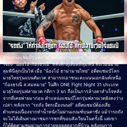
ตำแหน่งแชมป์รุ่นฟลายเวตยังคงว่างเปล่า! “รถถัง” ส่งกำลัง
ใจถึง “น้องโอ๋-ก้องธรณี” หลังศึกดุเดือดที่ลุมพินี สังเวียนมวย
ลุมพินีลุกเป็นไฟ เมื่อ “น้องโอ๋ ฮาม่ามวยไทย” อดีตแชมป์โลก
มวยไทยรุ่นแบนตัมเวต สามารถเอาชนะคะแนนเอกฉันท์เหนือ
“ก้องธรณี ส.สมหมาย” ในศึก ONE Fight Night 31 ประเภท
มวยไทยรุ่นฟลายเวต กติกา 3 ยก ถือเป็นการล้างตาสำเร็จหลัง
จากที่เคยพ่ายมาก่อน ตำแหน่งแชมป์โลกรุ่นฟลายเวตยังคงว่าง
เปล่า หลังจาก “รถถัง จิตรเมืองนนท์” อดีตแชมป์ต้องเสีย
ตำแหน่งเนื่องจากทำน้ำหนักไม่ผ่านเกณฑ์บนตาชั่ง แม้ว่ารถถัง
จะไม่ได้เดินทางมาชมการชกที่ขอบสังเวียนในครั้งนี้ แต่เขา
ก็ได้ติดตามชมผ่านการถ่ายทอดสดจากที่บ้าน หลังจบการ