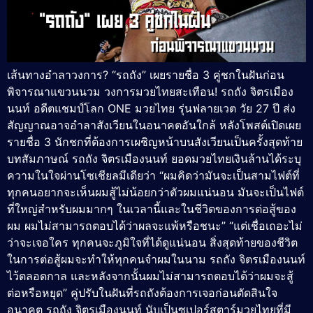
เส้นทางอำลาวงการ? “รถถัง” เผยรายชื่อ 3 คู่ชกในฝันก่อน
พิจารณาแขวนนวม วงการมวยไทยสะเทือน! รถถัง จิตรเมือง
นนท์ อดีตแชมป์โลก ONE มวยไทย รุ่นฟลายเวต วัย 27 ปี ส่ง
สัญญาณอาจอำลาสังเวียนในอนาคตอันใกล้ หลังโพสต์เปิดเผย
รายชื่อ 3 นักชกที่ต้องการเผชิญหน้าบนสังเวียนเป็นครั้งสุดท้าย
บทสัมภาษณ์ รถถัง จิตรเมืองนนท์ ยอดมวยไทยเงินล้านได้ระบุ
ความในใจผ่านโซเชียลมีเดียว่า “ผมคิดว่ามันจะเป็นสามไฟต์ที่
ทุกคนอยากจะเห็นผมสู้ไม่น้อยกว่าตัวผมแน่นอน มันจะเป็นไฟต์
ที่ใหญ่สำหรับผมมากๆ ในเวลานี้และในชีวิตของการต่อสู้ของ
ผม ผมไม่สามารถตอบได้ว่าผลจะแพ้หรือชนะ” “แต่เชื่อเถอะไม่
ว่าจะเจอใคร ทุกคนจะภูมิใจที่ได้ดูแน่นอน สิ่งสุดท้ายของชีวิต
ในการต่อสู้ผมจะทำให้ทุกคนจำผมในนาม รถถัง จิตรเมืองนนท์
ไว้ตลอดกาล และหลังจากนั้นผมไม่สามารถตอบได้ว่าผมจะสู้
ต่อหรือหยุด” คู่ปรับในฝันที่รถถังต้องการเจอก่อนตัดสินใจ
อนาคต รถถัง จิตรเมืองนนท์ นับเป็นซูเปอร์สตาร์มวยไทยที่มี