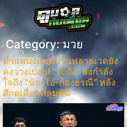
Category:
มวย
ตำแหน่งแชมป์รุ่นฟลายเวตยัง
คงว่างเปล่า! “รถถัง” ส่งกำลัง
ใจถึง “น้องโอ๋-ก้องธรณี” หลัง
ศึกดุเดือดที่ลุมพินี