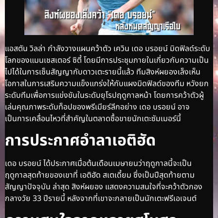
แอสตัน วิลล่า กำลังวางแผนคว้าตัว เควิน เดอ บรอยน์ มิดฟิลด์ระดับ
โลกของแมนเชสเตอร์ ซิตี้ โดยมีการประชุมภายในเกี่ยวกับความเป็น
ไปได้ในการเซ็นสัญญากับดาวเตะรายนี้แล้ว ทีมสิงห์ผยองเล็งเห็น
โอกาสในการเสริมความแข็งแกร่งให้กับแผงมิดฟิลด์ของทีม หวังยก
ระดับทีมเพื่อการแข่งขันในระดับยุโรปฤดูกาลหน้า โดยการคว้าตัวผู้
เล่นคุณภาพระดับท็อปของพรีเมียร์ลีกอย่าง เดอ บรอยน์ อาจ
เป็นการเคลื่อนไหวที่สำคัญในตลาดซื้อขายนักเตะซัมเมอร์นี้
การประกาศอำลาเอติฮัด
เดอ บรอยน์ ได้ประกาศเมื่อต้นเดือนเมษายนว่าฤดูกาลนี้จะเป็น
ฤดูกาลสุดท้ายของเขาที่ เอติฮัด สเตเดี้ยม ซึ่งเป็นปีสุดท้ายตาม
สัญญาปัจจุบัน ล่าสุด สิงห์ผยอง แสดงความสนใจที่จะคว้าตัวกอง
กลางวัย 33 ปีรายนี้ หลังจากที่เขาจะกลายเป็นนักเตะฟรีเอเจนต์