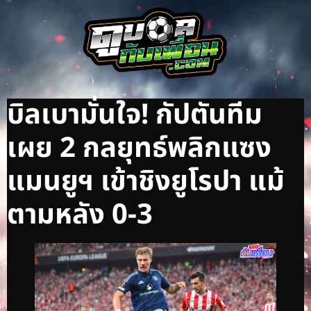
บิลเบามั่นใจ! กัปตันทีม
เผย 2 กลยุทธ์พลิกแซง
แมนยูฯ เข้าชิงยูโรปา แม้
ตามหลัง 0-3