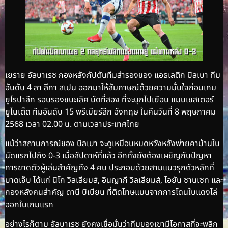
เยราย อัลบาเรซ กองหลังกัปตันทีมสำรองของ แอธเลติก บิลเบา ทีม
อันดับ 4 ลา ลีกา สเปน ออกมาให้สัมภาษณ์ด้วยความมั่นใจก่อนเกม
ยูโรปาลีก รอบรองชนะเลิศ นัดที่สอง ที่จะบุกไปเยือน แมนเชสเตอร์
ยูไนเต็ด ทีมอันดับ 15 พรีเมียร์ลีก อังกฤษ ในคืนวันที่ 8 พฤษภาคม
2568 เวลา 02.00 น. ตามเวลาประเทศไทย
แม้ว่าสถานการณ์ของ บิลเบา จะดูเหมือนหมดหวังหลังพ่ายคาบ้านใน
นัดแรกไปถึง 0-3 เมื่อสัปดาห์ที่แล้ว อีกทั้งยังต้องเผชิญกับปัญหา
การขาดตัวผู้เล่นสำคัญถึง 4 คน ประกอบด้วยสามแนวรุกตัวหลักที่
บาดเจ็บ ได้แก่ นิโก วิลเลียมส์, อินญากี วิลเลียมส์, โอยัน ซานเซท และ
กองหลังคนสำคัญ ดานี บิเบียน ที่ติดโทษแบนจากการโดนใบแดงไล่
ออกในเกมแรก
อย่างไรก็ตาม อัลบาเรซ ยังคงเชื่อมั่นว่าทีมของเขามีโอกาสที่จะพลิก